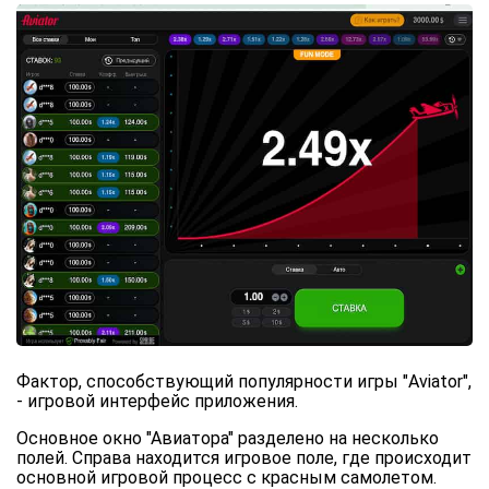
Фактор, способствующий популярности игры "Aviator",
- игровой интерфейс приложения.
Основное окно "Авиатора" разделено на несколько
полей. Справа находится игровое поле, где происходит
основной игровой процесс с красным самолетом.