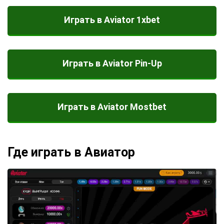
Играть в Aviator 1xbet
Играть в Aviator Pin-Up
Играть в Aviator Mostbet
Где играть в Авиатор