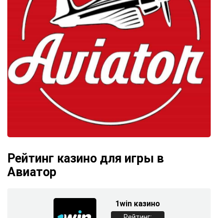
Рейтинг казино для игры в
Авиатор
1win казино
Рейтинг: