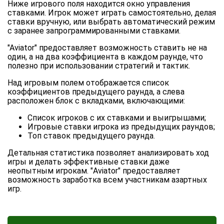
Ниже игрового поля находится окно управления
ставками. Игрок может играть самостоятельно, делая
ставки вручную, или выбрать автоматический режим
с заранее запрограммированными ставками.
"Aviator" предоставляет возможность ставить не на
один, а на два коэффициента в каждом раунде, что
полезно при использовании стратегий и тактик.
Над игровым полем отображается список
коэффициентов предыдущего раунда, а слева
расположен блок с вкладками, включающими:
Список игроков с их ставками и выигрышами;
Игровые ставки игрока из предыдущих раундов;
Топ ставок предыдущего раунда.
Детальная статистика позволяет анализировать ход
игры и делать эффективные ставки даже
неопытным игрокам. "Aviator" предоставляет
возможность заработка всем участникам азартных
игр.