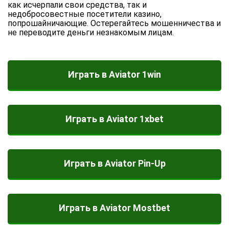
как исчерпали свои средства, так и
недобросовестные посетители казино,
попрошайничающие. Остерегайтесь мошенничества и
не переводите деньги незнакомым лицам.
Играть в Aviator 1win
Играть в Aviator 1xbet
Играть в Aviator Pin-Up
Играть в Aviator Mostbet