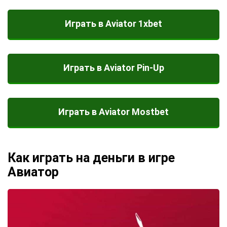
Играть в Aviator 1xbet
Играть в Aviator Pin-Up
Играть в Aviator Mostbet
Как играть на деньги в игре
Авиатор