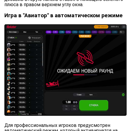
плюса в правом верхнем углу окна.
Игра в "Авиатор" в автоматическом режиме
Для профессиональных игроков предусмотрен
автоматический режим, который активируется на