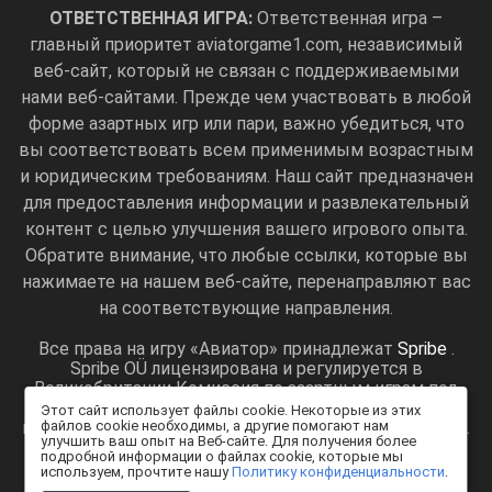
ОТВЕТСТВЕННАЯ ИГРА:
Ответственная игра –
главный приоритет aviatorgame1.com, независимый
веб-сайт, который не связан с поддерживаемыми
нами веб-сайтами. Прежде чем участвовать в любой
форме азартных игр или пари, важно убедиться, что
вы соответствовать всем применимым возрастным
и юридическим требованиям. Наш сайт предназначен
для предоставления информации и развлекательный
контент с целью улучшения вашего игрового опыта.
Обратите внимание, что любые ссылки, которые вы
нажимаете на нашем веб-сайте, перенаправляют вас
на соответствующие направления.
Все права на игру «Авиатор» принадлежат
Spribe
.
Spribe OÜ лицензирована и регулируется в
Великобритании Комиссия по азартным играм под
номером счета 57302. Spribe специализируется на
Этот сайт использует файлы cookie. Некоторые из этих
инновационных продуктах iGaming и играх для казино.
файлов cookie необходимы, а другие помогают нам
улучшить ваш опыт на Веб-сайте. Для получения более
подробной информации о файлах cookie, которые мы
используем, прочтите нашу
Политику конфиденциальности
.