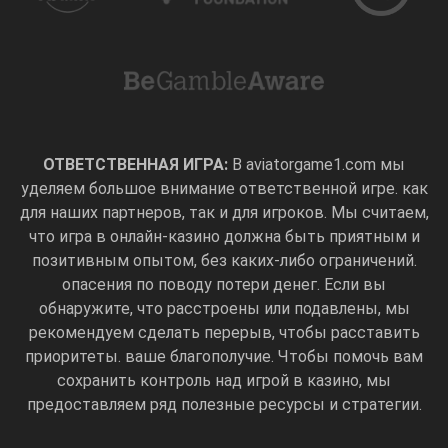
ОТВЕТСТВЕННАЯ ИГРА:
В aviatorgame1.com мы
уделяем большое внимание ответственной игре. как
для наших партнеров, так и для игроков. Мы считаем,
что игра в онлайн-казино должна быть приятным и
позитивным опытом, без каких-либо ограничений.
опасения по поводу потери денег. Если вы
обнаружите, что расстроены или подавлены, мы
рекомендуем сделать перерыв, чтобы расставить
приоритеты. ваше благополучие. Чтобы помочь вам
сохранить контроль над игрой в казино, мы
предоставляем ряд полезные ресурсы и стратегии.