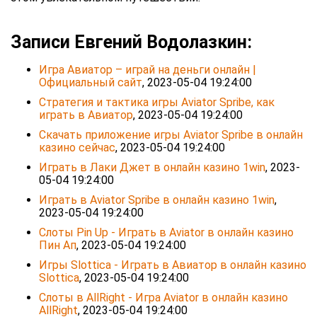
Записи Евгений Водолазкин:
Игра Авиатор – играй на деньги онлайн |
Официальный сайт
, 2023-05-04 19:24:00
Стратегия и тактика игры Aviator Spribe, как
играть в Авиатор
, 2023-05-04 19:24:00
Скачать приложение игры Aviator Spribe в онлайн
казино сейчас
, 2023-05-04 19:24:00
Играть в Лаки Джет в онлайн казино 1win
, 2023-
05-04 19:24:00
Играть в Aviator Spribe в онлайн казино 1win
,
2023-05-04 19:24:00
Слоты Pin Up - Играть в Aviator в онлайн казино
Пин Ап
, 2023-05-04 19:24:00
Игры Slottica - Играть в Авиатор в онлайн казино
Slottica
, 2023-05-04 19:24:00
Слоты в AllRight - Игра Aviator в онлайн казино
AllRight
, 2023-05-04 19:24:00