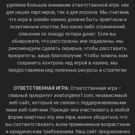
уделяем большое внимание ответственной игре. как
для наших партнеров, так и для игроков. Мы считаем,
что игра в онлайн-казино должна быть приятным и
позитивным опытом, без каких-либо ограничений.
опасения по поводу потери денег. Если вы
обнаружите, что расстроены или подавлены, мы
рекомендуем сделать перерыв, чтобы расставить
приоритеты. ваше благополучие. Чтобы помочь вам
сохранить контроль над игрой в казино, мы
предоставляем ряд полезные ресурсы и стратегии.
ОТВЕТСТВЕННАЯ ИГРА:
Ответственная игра –
главный приоритет aviatorgame1.com, независимый
веб-сайт, который не связан с поддерживаемыми
нами веб-сайтами. Прежде чем участвовать в любой
форме азартных игр или пари, важно убедиться, что
вы соответствовать всем применимым возрастным
и юридическим требованиям. Наш сайт предназначен