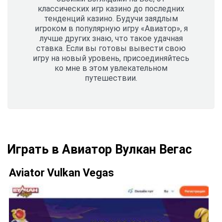
классических игр казино до последних
тенденций казино. Будучи заядлым
игроком в популярную игру «Авиатор», я
лучше других знаю, что такое удачная
ставка. Если вы готовы вывести свою
игру на новый уровень, присоединяйтесь
ко мне в этом увлекательном
путешествии.
Играть в Авиатор Вулкан Вегас
Aviator Vulkan Vegas