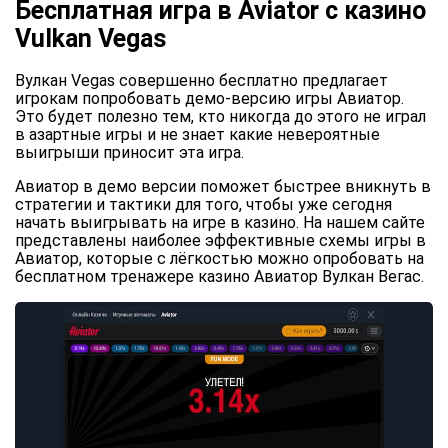
Бесплатная игра в Aviator с казино
Vulkan Vegas
Вулкан Vegas совершенно бесплатно предлагает
игрокам попробовать демо-версию игры Авиатор.
Это будет полезно тем, кто никогда до этого не играл
в азартные игры и не знает какие невероятные
выигрыши приносит эта игра.
Авиатор в демо версии поможет быстрее вникнуть в
стратегии и тактики для того, чтобы уже сегодня
начать выигрывать на игре в казино. На нашем сайте
представлены наиболее эффективные схемы игры в
Авиатор, которые с лёгкостью можно опробовать на
бесплатном тренажере казино Авиатор Вулкан Вегас.